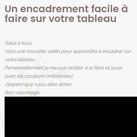
Un encadrement facile à
faire sur votre tableau
Salut à tous,
Voici une nouvelle vidéo pour apprendre à encadrer sur
votre tableau.
Personnellement je me suis éclater à le faire et jouer
avec les couleurs métallisées!
J’espère que vous allez aimer,
Bon visionnage,