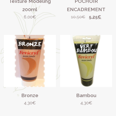
Texture Modeling
POCHOIR
200ml
ENCADREMENT
Le
Le
6,00
€
10,50
€
5,25
€
prix
prix
initial
actuel
était :
est :
10,50€.
5,25€.
Bronze
Bambou
4,30
€
4,30
€