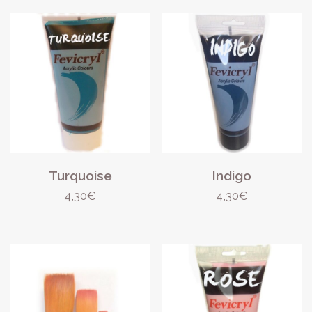
Turquoise
Indigo
4,30
€
4,30
€