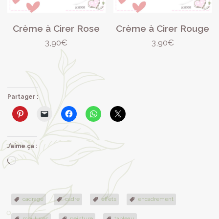
Crème à Cirer Rose
Crème à Cirer Rouge
3,90
€
3,90
€
Partager :
J’aime ça :
Chargement…
cadrage
cadre
effets
encadrement
moulures
peinture
tableau