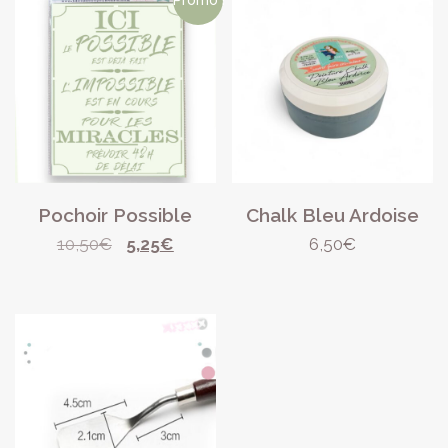
Pochoir Possible
Chalk Bleu Ardoise
Le
Le
10,50
€
5,25
€
6,50
€
prix
prix
initial
actuel
était :
est :
10,50€.
5,25€.