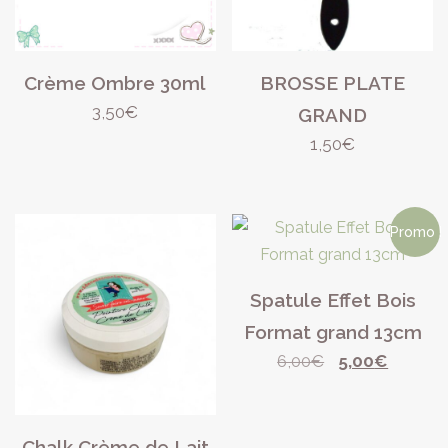
Crème Ombre 30ml
BROSSE PLATE
3,50
€
GRAND
1,50
€
Promo !
Spatule Effet Bois
Format grand 13cm
Le
Le
6,00
€
5,00
€
prix
prix
initial
actuel
était :
est :
Chalk Crème de Lait