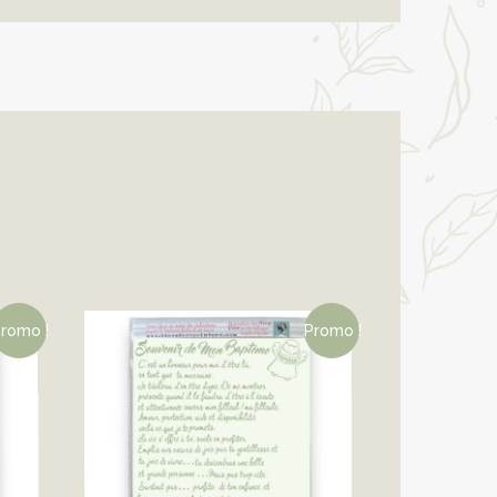
romo !
Promo !