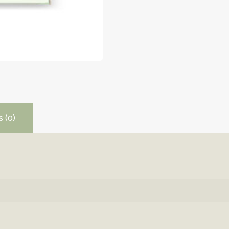
s (0)