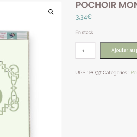
POCHOIR MO
3,34
€
En stock
quantité
Ajouter au 
de
POCHOIR
MONOGRAMME
UGS :
PO37
Catégories :
Po
B