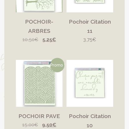
POCHOIR-
Pochoir Citation
ARBRES
11
Le
Le
10,50
€
5,25
€
3,75
€
prix
prix
initial
actuel
était :
est :
Promo !
10,50€.
5,25€.
POCHOIR PAVE
Pochoir Citation
Le
Le
15,00
€
9,50
€
10