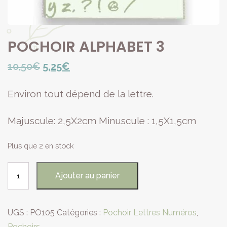
POCHOIR ALPHABET 3
Le
Le
10,50
€
5,25
€
prix
prix
Environ tout dépend de la lettre.
initial
actuel
était :
est :
Majuscule: 2,5X2cm Minuscule : 1,5X1,5cm
10,50€.
5,25€.
Plus que 2 en stock
quantité
Ajouter au panier
de
POCHOIR
ALPHABET
UGS :
PO105
Catégories :
Pochoir Lettres Numéros
,
3
Pochoirs