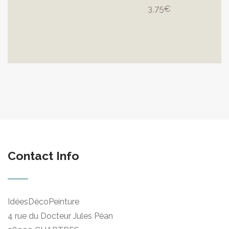
prix
prix
3,75
€
initial
actuel
était :
est :
15,00€.
9,50€.
Contact Info
IdéesDécoPeinture
4 rue du Docteur Jules Péan