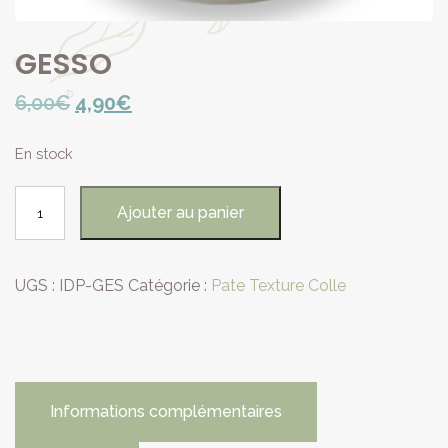
GESSO
Le
Le
6,00
€
4,90
€
prix
prix
En stock
initial
actuel
quantité
était :
est :
Ajouter au panier
de
6,00€.
4,90€.
GESSO
UGS :
IDP-GES
Catégorie :
Pate Texture Colle
Informations complémentaires