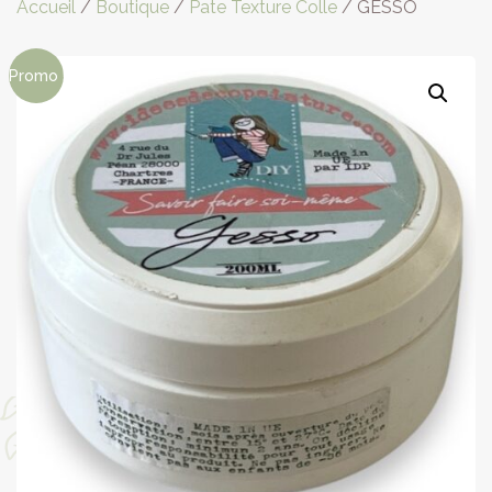
Accueil
/
Boutique
/
Pate Texture Colle
/ GESSO
Promo !