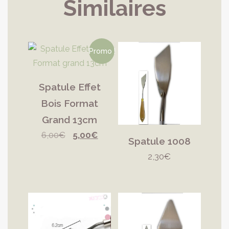
Similaires
Promo !
Spatule Effet
Bois Format
Grand 13cm
Le
Le
6,00
€
5,00
€
Spatule 1008
prix
prix
2,30
€
initial
actuel
était :
est :
6,00€.
5,00€.