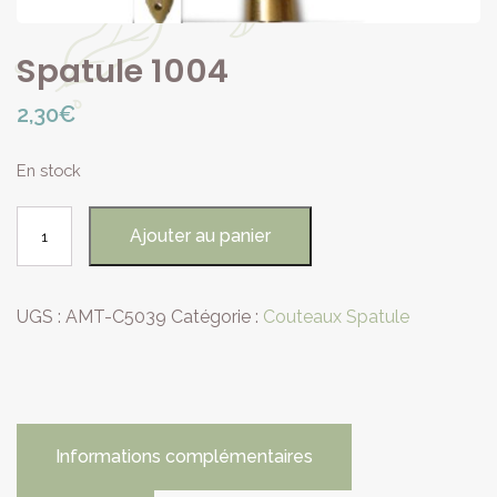
Spatule 1004
2,30
€
En stock
quantité
Ajouter au panier
de
Spatule
1004
UGS :
AMT-C5039
Catégorie :
Couteaux Spatule
Informations complémentaires