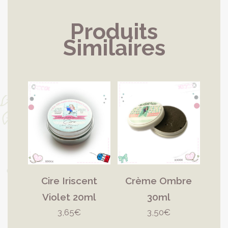
Produits
Similaires
Cire Iriscent
Crème Ombre
Violet 20ml
30ml
3,65
€
3,50
€